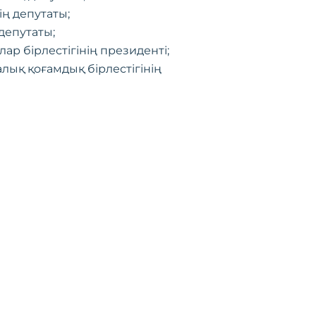
ң депутаты;
депутаты;
р бірлестігінің президенті;
лық қоғамдық бірлестігінің