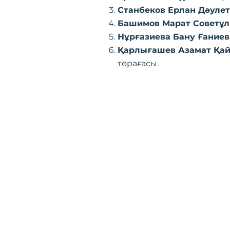
Станбеков Ерлан Дәуле
Башимов Марат Советұ
Нұрғазиева Бану Ғание
Қарлығашев Азамат Қа
төрағасы.