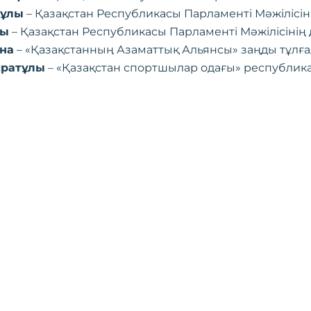
тұлы
– Қазақстан Республикасы Парламенті Мәжілісіні
лы
– Қазақстан Республикасы Парламенті Мәжілісінің 
вна
– «Қазақстанның Азаматтық Альянсы» заңды тұлғала
йратұлы
– «Қазақстан спортшылар одағы» республика