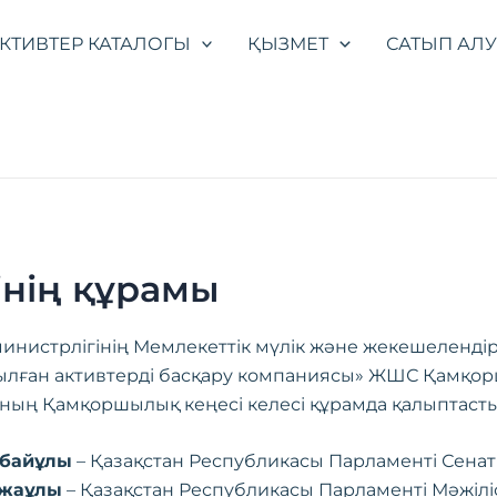
КТИВТЕР КАТАЛОГЫ
ҚЫЗМЕТ
САТЫП АЛ
нің құрамы
инистрлігінің Мемлекеттік мүлік және жекешелендір
ылған активтерді басқару компаниясы» ЖШС Қамқор
ның Қамқоршылық кеңесі келесі құрамда қалыптаст
мбайұлы
– Қазақстан Республикасы Парламенті Сена
ожаұлы
– Қазақстан Республикасы Парламенті Мәжіліс