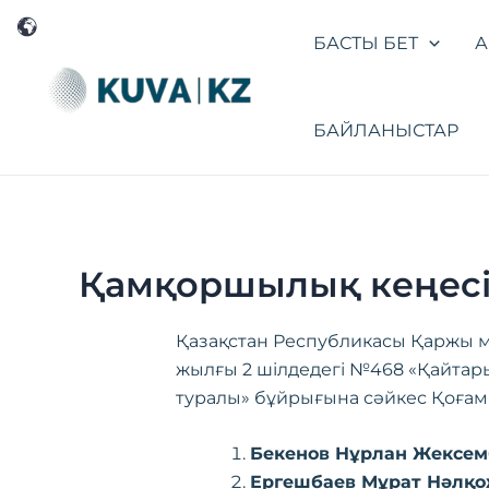
Перейти
к
БАСТЫ БЕТ
А
содержимому
БАЙЛАНЫСТАР
Қамқоршылық кеңесі
Қазақстан Республикасы Қаржы м
жылғы 2 шілдедегі №468 «Қайтар
туралы» бұйрығына сәйкес Қоғам
Бекенов Нұрлан Жексе
Ергешбаев Мұрат Нәлқ