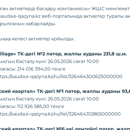
ған активтерді басқару компаниясы» ЖШС мемлекетт
ң sauda.e-qazyna.kz веб-порталында активтер туралы а
рылғанын хабарлайды.
ыққа келесі активтер қойылды:
Village» ТК-дегі №2 пәтер, жалпы ауданы 231,8 ш.м.
ықтың басталу күні: 26.05.2026 сағат 10:00
ағасы: 214 016 394,00 теңге
tps://sauda.e-qazyna.kz/ru/list/326464300625000000
ский квартал» ТК-дегі №1 пәтер, жалпы ауданы 93,
ықтың басталу күні: 26.05.2026 сағат 10:00
ағасы: 112 926 585,00 теңге
tps://sauda.e-qazyna.kz/ru/list/326464312865000000
ский квартал» ТК-дегі №6 екі деңгейлі пәтер, жал