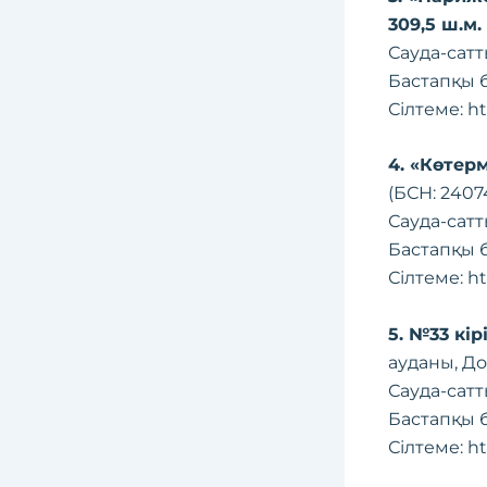
309,5 ш.м.
Сауда-сатт
Бастапқы б
Сілтеме:
ht
4. «Көтер
(БСН: 2407
Сауда-сатт
Бастапқы б
Сілтеме:
ht
5. №33 кі
ауданы, Дос
Сауда-сатт
Бастапқы б
Сілтеме:
ht