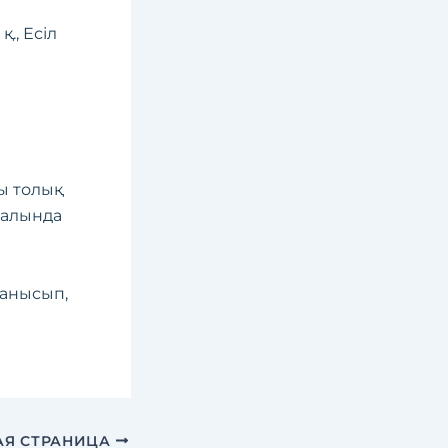
қ., Есіл
лы толық
рталында
танысып,
Я СТРАНИЦА