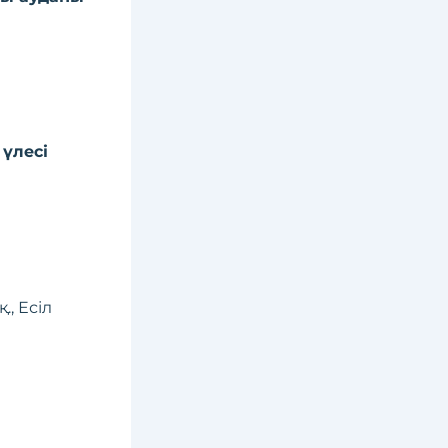
үлесі
қ., Есіл