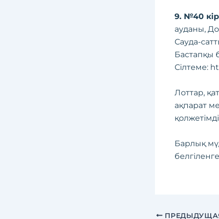
9. №40 кі
ауданы, Дос
Сауда-сатт
Бастапқы б
Сілтеме:
ht
Лоттар, қа
ақпарат ме
қолжетімді
Барлық мү
белгіленге
ПРЕДЫДУЩА