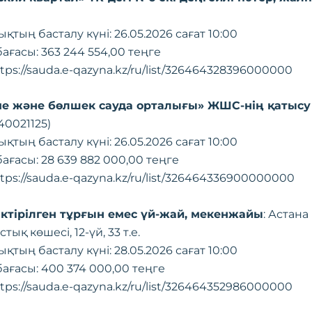
ықтың басталу күні: 26.05.2026 сағат 10:00
ағасы: 363 244 554,00 теңге
tps://sauda.e-qazyna.kz/ru/list/326464328396000000
ме және бөлшек сауда орталығы» ЖШС-нің қатысу 
40021125)
ықтың басталу күні: 26.05.2026 сағат 10:00
ағасы: 28 639 882 000,00 теңге
tps://sauda.e-qazyna.kz/ru/list/326464336900000000
ріктірілген тұрғын емес үй-жай, мекенжайы
: Астана 
тық көшесі, 12-үй, 33 т.е.
ықтың басталу күні: 28.05.2026 сағат 10:00
ағасы: 400 374 000,00 теңге
tps://sauda.e-qazyna.kz/ru/list/326464352986000000