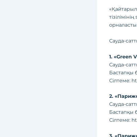
«Қайтарыл
тізіліміні
орналасты
Сауда-сатт
1. «Green 
Сауда-сатт
Бастапқы б
Сілтеме:
ht
2. «Париж
Сауда-сатт
Бастапқы б
Сілтеме:
ht
3. «Париж