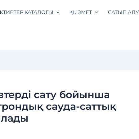
КТИВТЕР КАТАЛОГЫ
ҚЫЗМЕТ
САТЫП АЛ
втерді сату бойынша
трондық сауда-саттық
алады