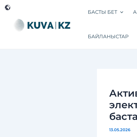
Перейти
Навигация
к
по
БАСТЫ БЕТ
А
содержимому
записям
БАЙЛАНЫСТАР
Акти
элек
баст
13.05.2026