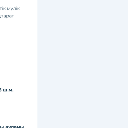
ік мүлік
қпарат
6 ш.м.
пы ауданы