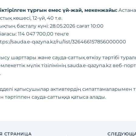
ріктірілген тұрғын емес үй-жай, мекенжайы:
Астана 
тық көшесі, 12-үй, 40 т.е.
ықтың басталу күні: 28.05.2026 сағат 10:00
ағасы: 114 047 700,00 теңге
tps://sauda.e-qazyna.kz/ru/list/326466157856000000
тысу шарттары және сауда-саттық өткізу тәртібі тура
млекеттік мүлік тізілімінің sauda.e-qazyna.kz веб-по
.
дделі қатысушылар активтердің сипаттамаларымен 
н тәртіппен сауда-саттыққа қатыса алады.
Я СТРАНИЦА
СЛЕДУЮЩА