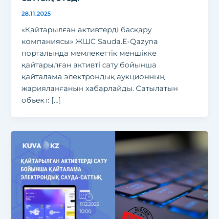
28.11.2025
«Қайтарылған активтерді басқару
компаниясы» ЖШС Sauda.E-Qazyna
порталында мемлекеттік меншікке
қайтарылған активті сату бойынша
қайталама электрондық аукционның
жарияланғанын хабарлайды. Сатылатын
объект: […]