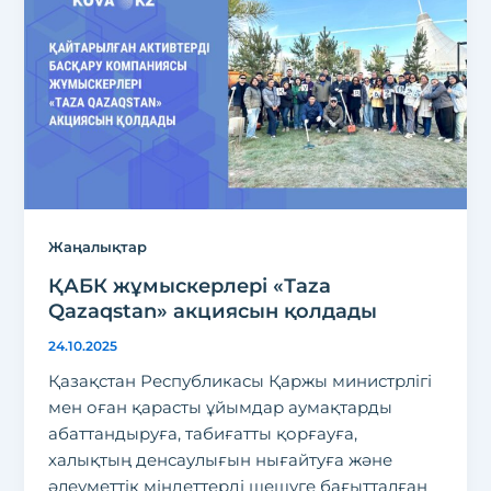
Жаңалықтар
ҚАБК жұмыскерлері «Тaza
Qazaqstan» акциясын қолдады
24.10.2025
Қазақстан Республикасы Қаржы министрлігі
мен оған қарасты ұйымдар аумақтарды
абаттандыруға, табиғатты қорғауға,
халықтың денсаулығын нығайтуға және
әлеуметтік міндеттерді шешуге бағытталған