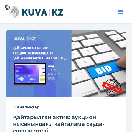
Перейти
Постраничная
Main
к
навигация
Men
содержимому
записи
Жаңалықтар
Қайтарылған актив: аукцион
нысанындағы қайталама сауда-
саттық өтеді