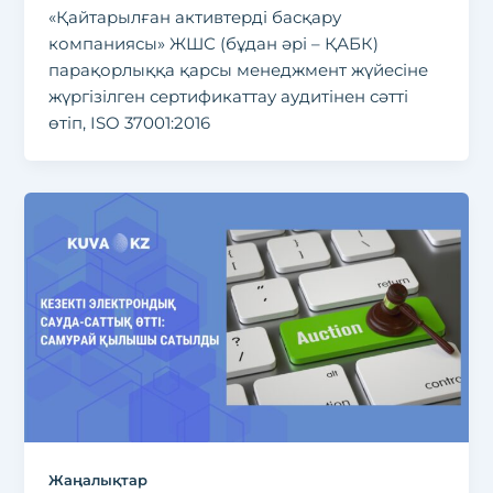
«Қайтарылған активтерді басқару
компаниясы» ЖШС (бұдан әрі – ҚАБК)
парақорлыққа қарсы менеджмент жүйесіне
жүргізілген сертификаттау аудитінен сәтті
өтіп, ISO 37001:2016
Жаңалықтар