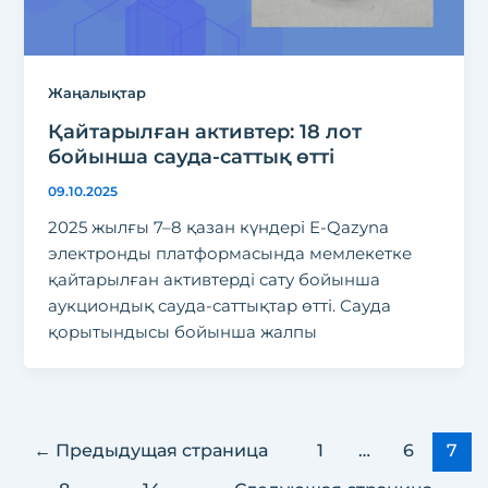
Жаңалықтар
Қайтарылған активтер: 18 лот
бойынша сауда-саттық өтті
09.10.2025
2025 жылғы 7–8 қазан күндері E-Qazyna
электронды платформасында мемлекетке
қайтарылған активтерді сату бойынша
аукциондық сауда-саттықтар өтті. Сауда
қорытындысы бойынша жалпы
←
Предыдущая страница
1
…
6
7