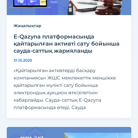
Жаңалықтар
E-Qazyna платформасында
қайтарылған активті сату бойынша
сауда-саттық жарияланды
31.10.2025
«Қайтарылған активтерді басқару
компаниясы» ЖШС мемлекеттік меншікке
қайтарылған мүлікті сату бойынша
электрондық аукцион өткізілетінін
хабарлайды. Сауда-саттық E-Qazyna
платформасында өтеді. Сауда