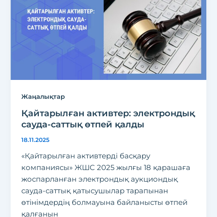
Жаңалықтар
Қайтарылған активтер: электрондық
сауда-саттық өтпей қалды
18.11.2025
«Қайтарылған активтерді басқару
компаниясы» ЖШС 2025 жылғы 18 қарашаға
жоспарланған электрондық аукциондық
сауда-саттық қатысушылар тарапынан
өтінімдердің болмауына байланысты өтпей
қалғанын