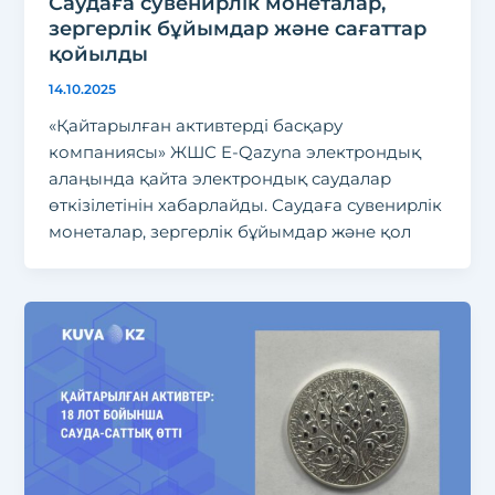
Саудаға сувенирлік монеталар,
зергерлік бұйымдар және сағаттар
қойылды
14.10.2025
«Қайтарылған активтерді басқару
компаниясы» ЖШС E-Qazyna электрондық
алаңында қайта электрондық саудалар
өткізілетінін хабарлайды. Саудаға сувенирлік
монеталар, зергерлік бұйымдар және қол