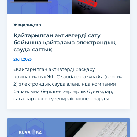
Жаңалықтар
Қайтарылған активтерді сату
бойынша қайталама электрондық
сауда-саттық
26.11.2025
«Қайтарылған активтерді басқару
компаниясы» ЖШС sauda.e-qazyna.kz (версия
2) электрондық сауда алаңында компания
балансына берілген зергерлік бұйымдар,
сағаттар және сувенирлік монеталарды