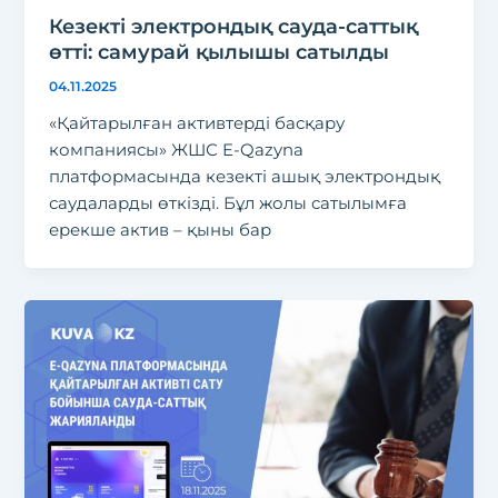
Кезекті электрондық сауда-саттық
өтті: самурай қылышы сатылды
04.11.2025
«Қайтарылған активтерді басқару
компаниясы» ЖШС E-Qazyna
платформасында кезекті ашық электрондық
саудаларды өткізді. Бұл жолы сатылымға
ерекше актив – қыны бар