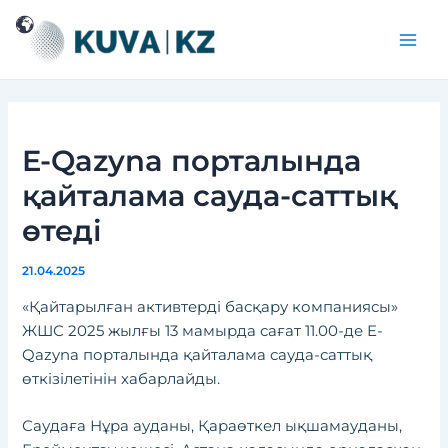
Перейти
Навигация
Main
к
по
Men
содержимому
записям
E-Qazyna порталында
қайталама сауда-саттық
өтеді
21.04.2025
«Қайтарылған активтерді басқару компаниясы»
ЖШС 2025 жылғы 13 мамырда сағат 11.00-де E-
Qazyna порталында қайталама сауда-саттық
өткізілетінін хабарлайды.
Саудаға Нұра ауданы, Қараөткел ықшамауданы,