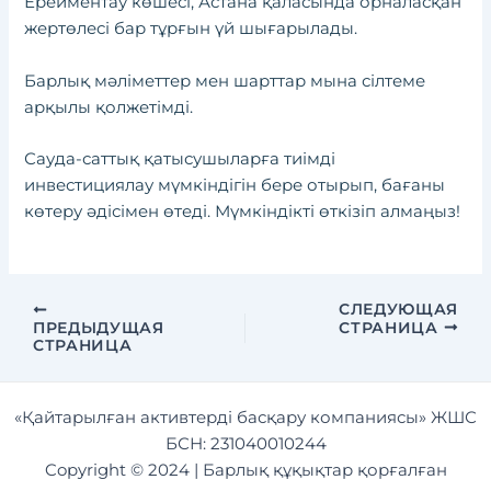
Ерейментау көшесі, Астана қаласында орналасқан
жертөлесі бар тұрғын үй шығарылады.
Барлық мәліметтер мен шарттар мына
сілтеме
арқылы қолжетімді.
Сауда-саттық қатысушыларға тиімді
инвестициялау мүмкіндігін бере отырып, бағаны
көтеру әдісімен өтеді. Мүмкіндікті өткізіп алмаңыз!
СЛЕДУЮЩАЯ
ПРЕДЫДУЩАЯ
СТРАНИЦА
СТРАНИЦА
«Қайтарылған активтерді басқару компаниясы» ЖШС
БСН: 231040010244
Copyright © 2024 | Барлық құқықтар қорғалған