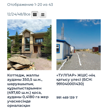
Отображение 1–20 из 43
12
/
24
/
48
/
Все
Коттедж, жалпы
«ТУЛПАР» ЖШС-нің
ауданы 350,5 ш.м.,
қатысу үлесі (БСН:
шаруашылық
991040001430)
құрылыстарымен
(497,60 ш.м.) қоса,
ауданы 0,4180 га жер
991 469 139
₸
учаскесінде
орналасқан