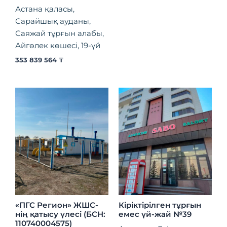
Астана қаласы,
Сарайшық ауданы,
Саяжай тұрғын алабы,
Айгөлек көшесі, 19-үй
353 839 564
₸
«ПГС Регион» ЖШС-
Кіріктірілген тұрғын
нің қатысу үлесі (БСН:
емес үй-жай №39
110740004575)