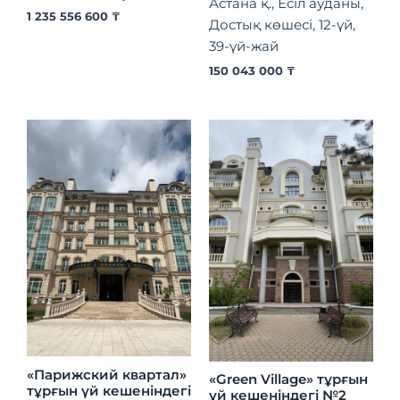
Астана қ., Есіл ауданы,
1 235 556 600
₸
Достық көшесі, 12-үй,
39-үй-жай
150 043 000
₸
«Парижский квартал»
«Green Village» тұрғын
тұрғын үй кешеніндегі
үй кешеніндегі №2