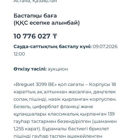
Астана, Қазақстан
Бастапқы баға
(ҚҚС есепке алынбай)
10 776 027
₸
Сауда-саттықтың басталу күні:
09.07.2026
12:00
Өткізу тәсілі:
аукцион
«Breguet 3099 BE» қол сағаты – Корпусы 18
караттық ақ алтыннан жасалған, дөңгелек
сопақ пішінді, нәзік қырланған корпуспен.
Безель, циферблат фланеці және
құлақшалары классикалық қырланған 139
гауһар тастармен безендірілген (шамамен
1,255 карат). Бұрамалы бастиегі бриолет
пішінді гауһар таспен әшекейленген