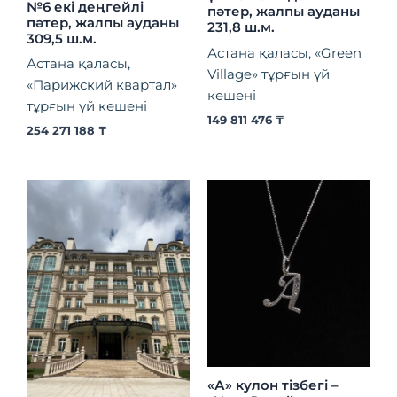
№6 екі деңгейлі
пәтер, жалпы ауданы
пәтер, жалпы ауданы
231,8 ш.м.
309,5 ш.м.
Астана қаласы, «Green
Астана қаласы,
Village» тұрғын үй
«Парижский квартал»
кешені
тұрғын үй кешені
149 811 476
₸
254 271 188
₸
«А» кулон тізбегі –