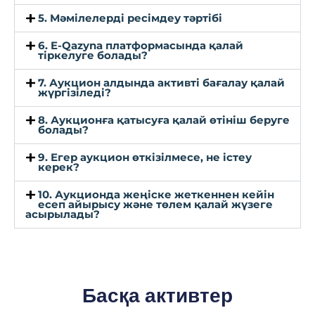
5. Мәмілелерді ресімдеу тәртібі
6. E-Qazyna платформасында қалай
тіркелуге болады?
7. Аукцион алдында активті бағалау қалай
жүргізіледі?
8. Аукционға қатысуға қалай өтініш беруге
болады?
9. Егер аукцион өткізілмесе, не істеу
керек?
10. Аукционда жеңіске жеткеннен кейін
есеп айырысу және төлем қалай жүзеге
асырылады?
Басқа активтер