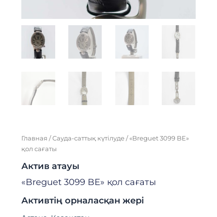
Главная
/
Сауда-саттық күтілуде
/ «Breguet 3099 BE»
қол сағаты
Актив атауы
«Breguet 3099 BE» қол сағаты
Активтің орналасқан жері