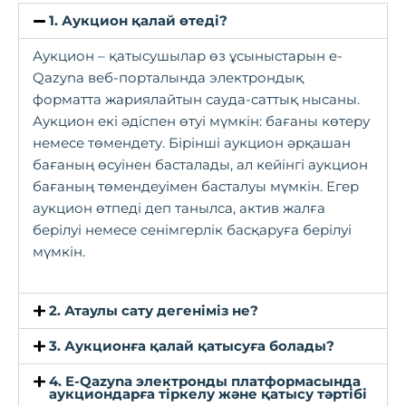
1. Аукцион қалай өтеді?
Аукцион – қатысушылар өз ұсыныстарын e-
Qazyna веб-порталында электрондық
форматта жариялайтын сауда-саттық нысаны.
Аукцион екі әдіспен өтуі мүмкін: бағаны көтеру
немесе төмендету. Бірінші аукцион әрқашан
бағаның өсуінен басталады, ал кейінгі аукцион
бағаның төмендеуімен басталуы мүмкін. Егер
аукцион өтпеді деп танылса, актив жалға
берілуі немесе сенімгерлік басқаруға берілуі
мүмкін.
2. Атаулы сату дегеніміз не?
3. Аукционға қалай қатысуға болады?
4. E-Qazyna электронды платформасында
аукциондарға тіркелу және қатысу тәртібі