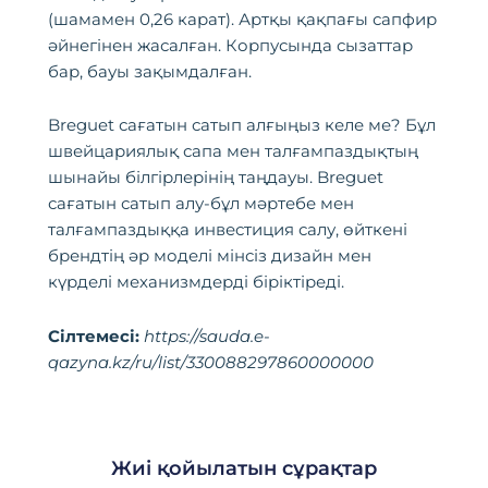
(шамамен 0,26 карат). Артқы қақпағы сапфир
әйнегінен жасалған. Корпусында сызаттар
бар, бауы зақымдалған.
Breguet сағатын сатып алғыңыз келе ме? Бұл
швейцариялық сапа мен талғампаздықтың
шынайы білгірлерінің таңдауы. Breguet
сағатын сатып алу-бұл мәртебе мен
талғампаздыққа инвестиция салу, өйткені
брендтің әр моделі мінсіз дизайн мен
күрделі механизмдерді біріктіреді.
Сілтемесі:
https://sauda.e-
qazyna.kz/ru/list/330088297860000000
Жиі қойылатын сұрақтар