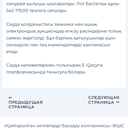
самурай қылышы шығарылды. Лот бастапқы құны
542 719,00 теңгеге сатылды.
Сауда қолданыстағы заңнама мен ашық
электрондық аукциондар өткізу рәсімдеріне толық
сәйкес жүргізілді. Бұл барлық қатысушылар үшін
сенімділік пен тең мүмкіндіктерді қамтамасыз
етеді.
Сауда нәтижелерімен толығырақ E-Qazyna
платформасында танысуға болады.
СЛЕДУЮЩАЯ
ПРЕДЫДУЩАЯ
СТРАНИЦА
СТРАНИЦА
«Қайтарылған активтерді басқару компаниясы» ЖШС