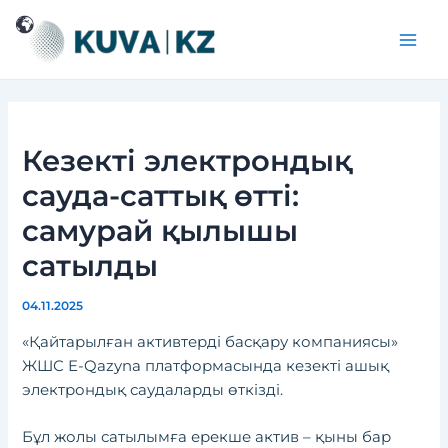
Перейти
Навигация
Main
к
по
Men
содержимому
записям
Кезекті электрондық
сауда-саттық өтті:
самурай қылышы
сатылды
04.11.2025
«Қайтарылған активтерді басқару компаниясы»
ЖШС E-Qazyna платформасында кезекті ашық
электрондық саудаларды өткізді.
Бұл жолы сатылымға ерекше актив – қыны бар