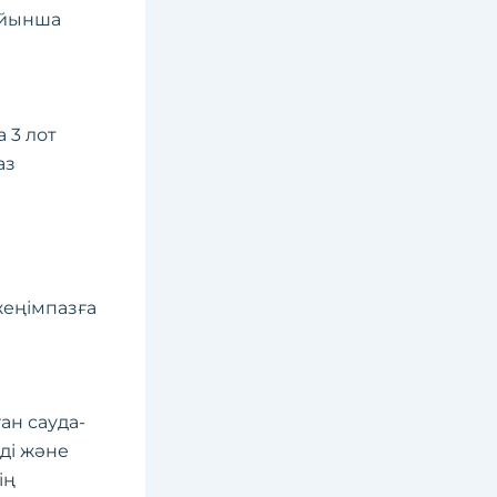
ойынша
 3 лот
аз
жеңімпазға
н сауда-
ді және
ің