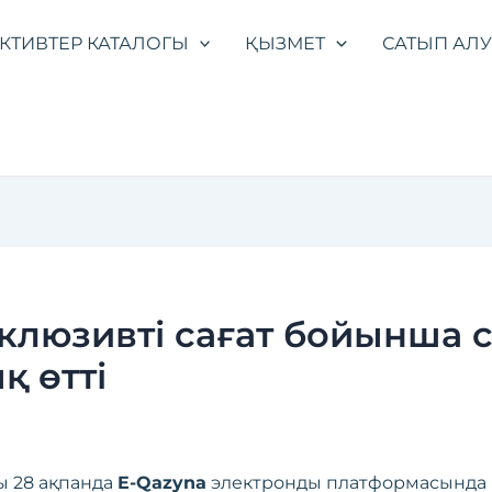
КТИВТЕР КАТАЛОГЫ
ҚЫЗМЕТ
САТЫП АЛ
склюзивті сағат бойынша с
қ өтті
ы 28 ақпанда
E-Qazyna
электронды платформасында