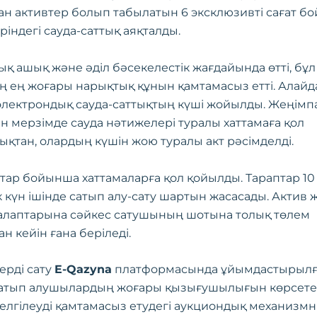
ан активтер болып табылатын 6 эксклюзивті сағат б
ріндегі сауда-саттық аяқталды.
ық ашық және әділ бәсекелестік жағдайында өтті, бұл
ң ең жоғары нарықтық құнын қамтамасыз етті. Алайда
лектрондық сауда-саттықтың күші жойылды. Жеңімп
н мерзімде сауда нәтижелері туралы хаттамаға қол
қтан, олардың күшін жою туралы акт рәсімделді.
тар бойынша хаттамаларға қол қойылды. Тараптар 10
к күн ішінде сатып алу-сату шартын жасасады. Актив 
талаптарына сәйкес сатушының шотына толық төлем
н кейін ғана беріледі.
ерді сату
E-Qazyna
платформасында ұйымдастырылға
сатып алушылардың жоғары қызығушылығын көрсете
белгілеуді қамтамасыз етудегі аукциондық механизмн