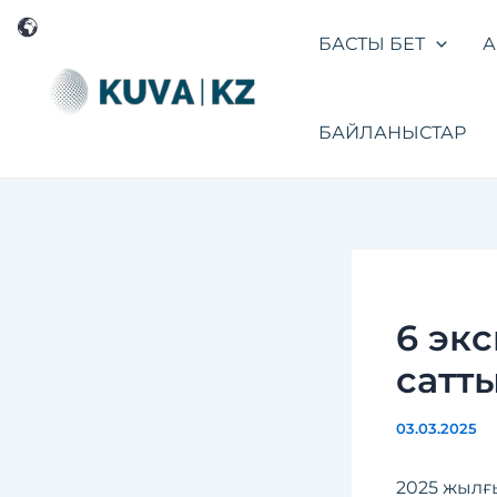
Перейти
Навигация
к
по
БАСТЫ БЕТ
А
содержимому
записям
БАЙЛАНЫСТАР
6 эк
сатты
03.03.2025
2025 жылғ