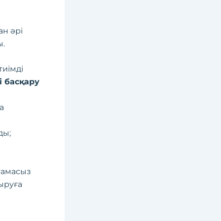
ан әрі
ы.
тиімді
і басқару
а
ды;
тамасыз
тыруға