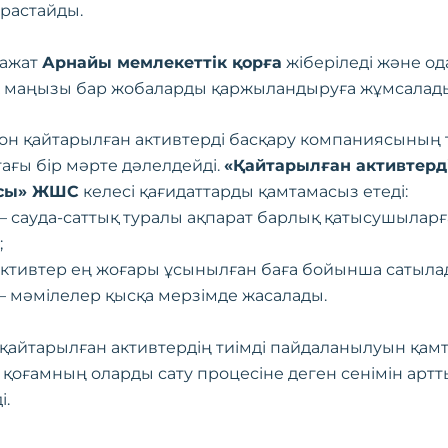
н растайды.
ражат
Арнайы мемлекеттік қорға
жіберіледі және од
к маңызы бар жобаларды қаржыландыруға жұмсалад
он қайтарылған активтерді басқару компаниясының 
ағы бір мәрте дәлелдейді.
«Қайтарылған активтерд
сы» ЖШС
келесі қағидаттарды қамтамасыз етеді:
– сауда-саттық туралы ақпарат барлық қатысушыларғ
;
активтер ең жоғары ұсынылған баға бойынша сатыла
– мәмілелер қысқа мерзімде жасалады.
қайтарылған активтердің тиімді пайдаланылуын қам
 қоғамның оларды сату процесіне деген сенімін арт
і.