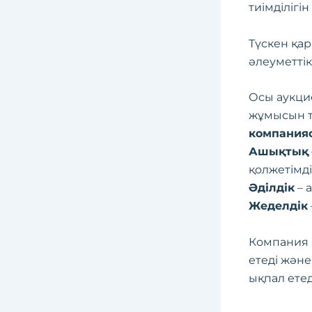
тиімділігі
Түскен қа
әлеуметті
Осы аукци
жұмысын т
компания
Ашықтық
қолжетімді
Әділдік
– 
Жеделдік
Компания 
етеді және
ықпал етед