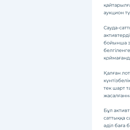
қайтарылғ
аукцион тү
Сауда-сатт
активтерді
бойынша э
белгіленге
қоймағанды
Қалған лот
күнтізбелі
тек шарт 
жасалғанна
Бұл активт
саттыққа 
әділ баға 