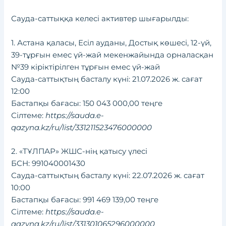
Сауда-саттыққа келесі активтер шығарылды:
1. Астана қаласы, Есіл ауданы, Достық көшесі, 12-үй,
39-тұрғын емес үй-жай мекенжайында орналасқан
№39 кіріктірілген тұрғын емес үй-жай
Сауда-саттықтың басталу күні: 21.07.2026 ж. сағат
12:00
Бастапқы бағасы: 150 043 000,00 теңге
Сілтеме:
https://sauda.e-
qazyna.kz/ru/list/331211523476000000
2. «ТҰЛПАР» ЖШС-нің қатысу үлесі
БСН: 991040001430
Сауда-саттықтың басталу күні: 22.07.2026 ж. сағат
10:00
Бастапқы бағасы: 991 469 139,00 теңге
Сілтеме:
https://sauda.e-
qazyna.kz/ru/list/331301065296000000