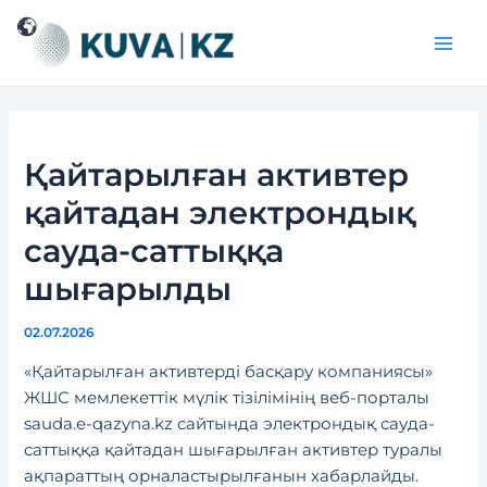
Перейти
Навигация
Main
к
по
Men
содержимому
записям
Қайтарылған активтер
қайтадан электрондық
сауда-саттыққа
шығарылды
02.07.2026
«Қайтарылған активтерді басқару компаниясы»
ЖШС мемлекеттік мүлік тізілімінің веб-порталы
sauda.e-qazyna.kz сайтында электрондық сауда-
саттыққа қайтадан шығарылған активтер туралы
ақпараттың орналастырылғанын хабарлайды.